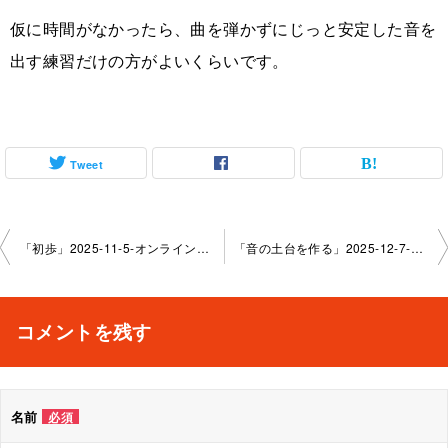
仮に時間がなかったら、曲を弾かずにじっと安定した音を
出す練習だけの方がよいくらいです。
Tweet
投
「初歩」2025-11-5-オンラインレッスン-No.0097-1169
「音の土台を作る」2025-12-7-オンラインレッスン-No.0097-1169
稿
ナ
コメントを残す
ビ
ゲ
名前
必須
ー